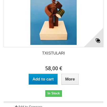
TXISTULARI
58,00 €
Add to cart
More
In Stock
Add to Compare