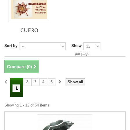
CUERO
Sort by
Show
per page
Compare (
0
)
2
3
4
5
Show all
1
Showing 1 - 12 of 54 items