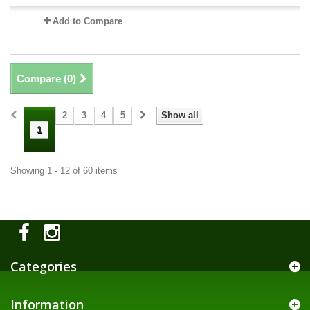
Add to Compare
Compare (
0
)
2
3
4
5
Show all
1
Showing 1 - 12 of 60 items
Categories
Information