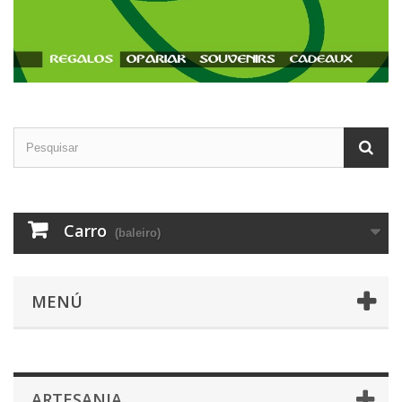
Carro
(baleiro)
MENÚ
ARTESANIA