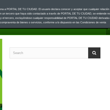
ajena a PORTAL DE TU CIUDAD. El usuario declara conocer y aceptar que cualquier relación 
on un tercero que haya sido contactado a través de PORTAL DE TU CIUDAD, se entiende re
o y el tercero, excluyéndose cualquier responsabilidad de PORTAL DE TU CIUDAD derivada 
a compraventa de bienes o servicios, conforme a lo dispuesto en las Condiciones de venta
C