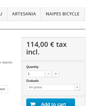
U
ARTESANIA
NAIPES BICYCLE
114,00 €
tax
incl.
e deporte
Quantity
Grabado
Sin grabar
rest
Add to cart