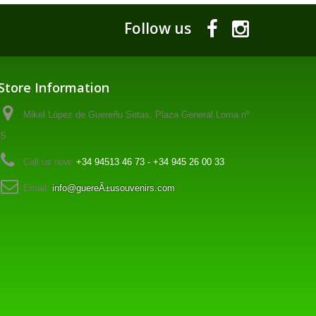
Follow us
Store Information
Mikel López de Guereñu Setas, Plaza General Loma nº
5
Call us now:
+34 94513 46 73 - +34 945 26 00 33
Email:
info@guereÃ±usouvenirs.com