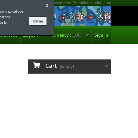
X
contractual que
alizada
de la
ontact us
English
Currency :
EUR
Sign in
Cart
(empty)