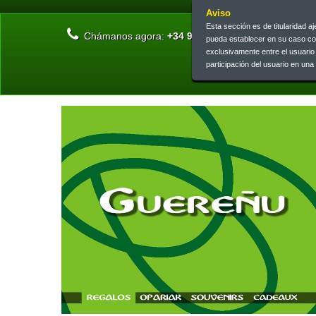
Aviso
Esta sección es de titularidad 
Chámanos agora:
+34 945 13 46 73 | +34 945 26 0
pueda establecer en su caso c
exclusivamente entre el usuari
participación del usuario en un