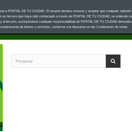
ajena a PORTAL DE TU CIUDAD. El usuario declara conocer y aceptar que cualquier relación 
Contacta co
0 33
on un tercero que haya sido contactado a través de PORTAL DE TU CIUDAD, se entiende re
o y el tercero, excluyéndose cualquier responsabilidad de PORTAL DE TU CIUDAD derivada 
a compraventa de bienes o servicios, conforme a lo dispuesto en las Condiciones de venta