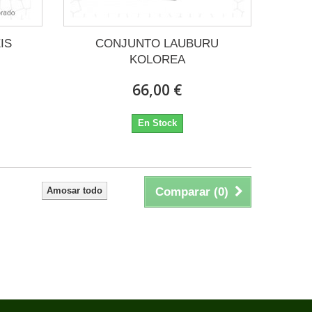
IS
CONJUNTO LAUBURU
KOLOREA
66,00 €
En Stock
Amosar todo
Comparar (
0
)