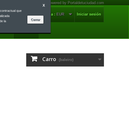
X
contractual que
nnosco
Galego
Moeda :
EUR
Iniciar sesión
alizada
de la
Galego
Carro
(baleiro)