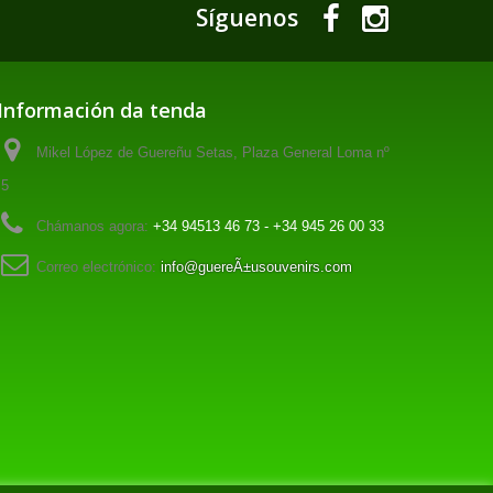
Síguenos
Información da tenda
Mikel López de Guereñu Setas, Plaza General Loma nº
5
Chámanos agora:
+34 94513 46 73 - +34 945 26 00 33
Correo electrónico:
info@guereÃ±usouvenirs.com