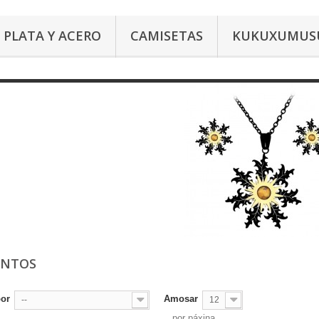
PLATA Y ACERO
CAMISETAS
KUKUXUMUS
UNTOS
por
Amosar
--
12
por páxina