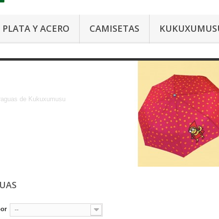
PLATA Y ACERO
CAMISETAS
KUKUXUMUS
Paraguas
raguas de Kukuxumusu
GUAS
por
--