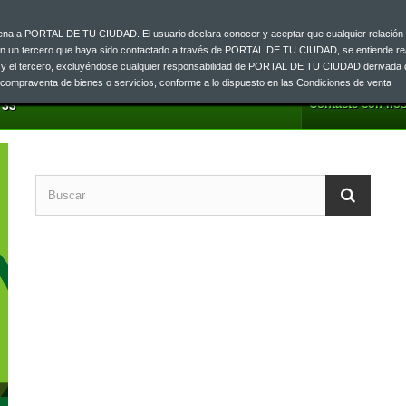
ajena a PORTAL DE TU CIUDAD. El usuario declara conocer y aceptar que cualquier relación 
on un tercero que haya sido contactado a través de PORTAL DE TU CIUDAD, se entiende re
o y el tercero, excluyéndose cualquier responsabilidad de PORTAL DE TU CIUDAD derivada 
a compraventa de bienes o servicios, conforme a lo dispuesto en las Condiciones de venta
Contacte con nos
 33