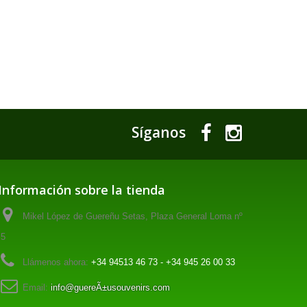
Síganos
Información sobre la tienda
Mikel López de Guereñu Setas, Plaza General Loma nº
5
Llámenos ahora:
+34 94513 46 73 - +34 945 26 00 33
Email:
info@guereÃ±usouvenirs.com