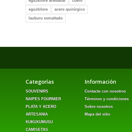
eguzkilore artesanal
cuero
eguzkilore
acero quirúrgico
lauburu esmaltado
Categorías
Información
SOUVENIRS
Contacte con nosotros
NAIPES FOURNIER
Términos y condiciones
PLATA Y ACERO
Sobre nosotros
ARTESANIA
Mapa del sitio
KUKUXUMUSU
CAMISETAS