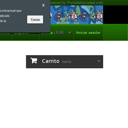
X
contractual que
alizada
de la
otros
Español
Divisa :
EUR
Iniciar sesión
Carrito
vacío