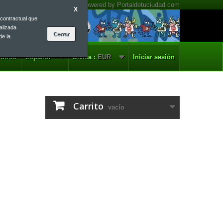
X
contractual que
alizada
de la
otros
Español
Divisa :
EUR
Iniciar sesión
Carrito
vacío