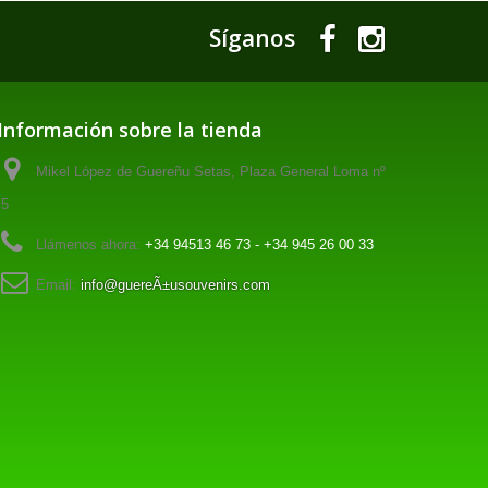
Síganos
Información sobre la tienda
Mikel López de Guereñu Setas, Plaza General Loma nº
5
Llámenos ahora:
+34 94513 46 73 - +34 945 26 00 33
Email:
info@guereÃ±usouvenirs.com