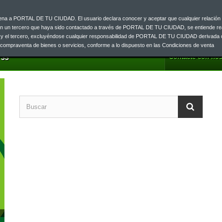
ajena a PORTAL DE TU CIUDAD. El usuario declara conocer y aceptar que cualquier relación 
on un tercero que haya sido contactado a través de PORTAL DE TU CIUDAD, se entiende re
o y el tercero, excluyéndose cualquier responsabilidad de PORTAL DE TU CIUDAD derivada 
a compraventa de bienes o servicios, conforme a lo dispuesto en las Condiciones de venta
Contacte con nos
 33