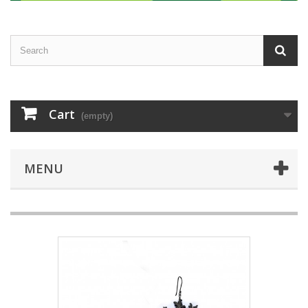
Cart
(empty)
MENU