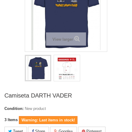
View larger
Camiseta DARTH VADER
Condition:
New product
3
Items
Warning: Last items in stock!
Tweet
Share
Google+
Pinterest