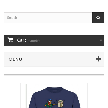
Cart
(empty)
MENU