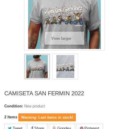
View larger
CAMISETA SAN FERMIN 2022
Condition:
New product
2
Items
Warning: Last items in stock!
Tweet
Share
Google+
Pinterest