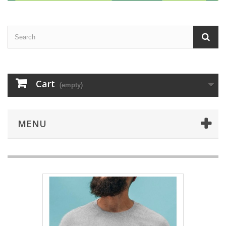
Cart
(empty)
MENU