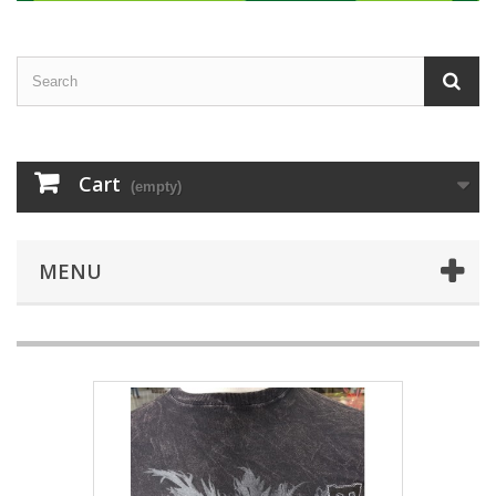
Cart
(empty)
MENU