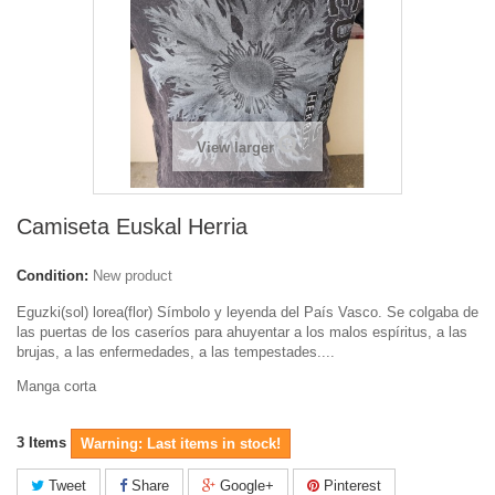
View larger
Camiseta Euskal Herria
Condition:
New product
Eguzki(sol) lorea(flor) Símbolo y leyenda del País Vasco. Se colgaba de
las puertas de los caseríos para ahuyentar a los malos espíritus, a las
brujas, a las enfermedades, a las tempestades....
Manga corta
3
Items
Warning: Last items in stock!
Tweet
Share
Google+
Pinterest