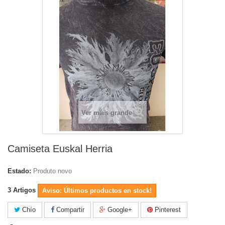
Ver máis grande
Camiseta Euskal Herria
Estado:
Produto novo
3
Artigos
Aviso: Últimos productos en stock!
Chío
Compartir
Google+
Pinterest