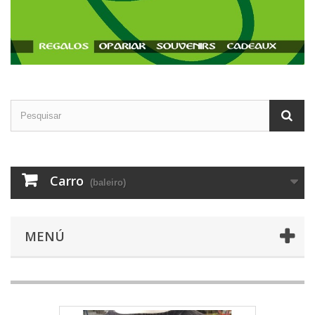
Carro
(baleiro)
MENÚ