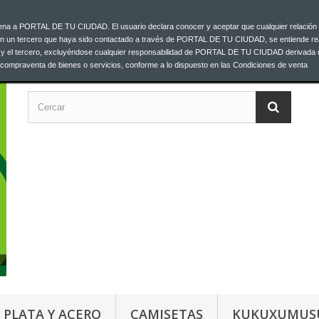
ajena a PORTAL DE TU CIUDAD. El usuario declara conocer y aceptar que cualquier relación 
C
00 33
on un tercero que haya sido contactado a través de PORTAL DE TU CIUDAD, se entiende re
o y el tercero, excluyéndose cualquier responsabilidad de PORTAL DE TU CIUDAD derivada 
a compraventa de bienes o servicios, conforme a lo dispuesto en las Condiciones de venta
PLATA Y ACERO
CAMISETAS
KUKUXUMUS