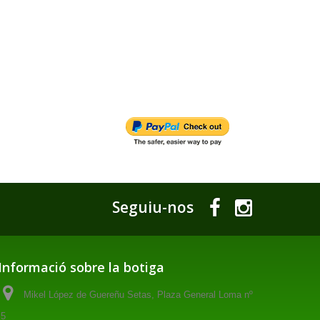
Seguiu-nos
Informació sobre la botiga
Mikel López de Guereñu Setas, Plaza General Loma nº
5