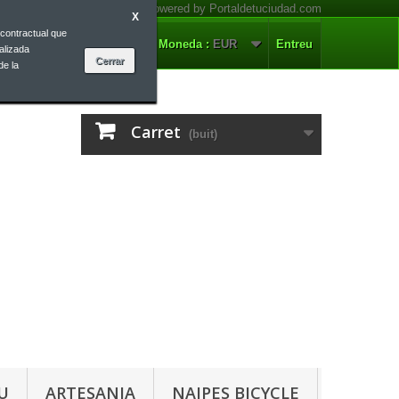
X
contractual que
ontacteu-nos
Català
Moneda :
EUR
Entreu
alizada
de la
Carret
(buit)
U
ARTESANIA
NAIPES BICYCLE