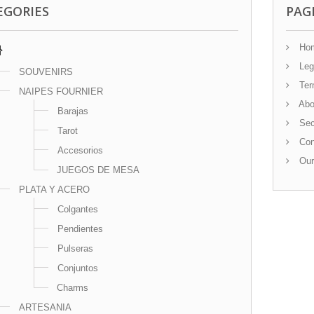
EGORIES
PAG
Ho
Leg
SOUVENIRS
Term
NAIPES FOURNIER
Abo
Barajas
Sec
Tarot
Con
Accesorios
Our
JUEGOS DE MESA
PLATA Y ACERO
Colgantes
Pendientes
Pulseras
Conjuntos
Charms
ARTESANIA