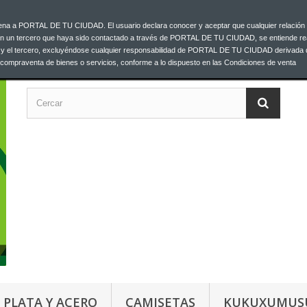
ajena a PORTAL DE TU CIUDAD. El usuario declara conocer y aceptar que cualquier relación 
C
00 33
on un tercero que haya sido contactado a través de PORTAL DE TU CIUDAD, se entiende re
o y el tercero, excluyéndose cualquier responsabilidad de PORTAL DE TU CIUDAD derivada 
a compraventa de bienes o servicios, conforme a lo dispuesto en las Condiciones de venta
PLATA Y ACERO
CAMISETAS
KUKUXUMUS