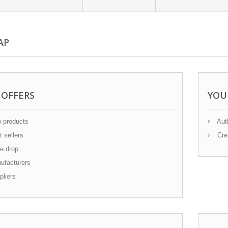
AP
 OFFERS
YOU
 products
Auth
 sellers
Cre
e drop
facturers
liers