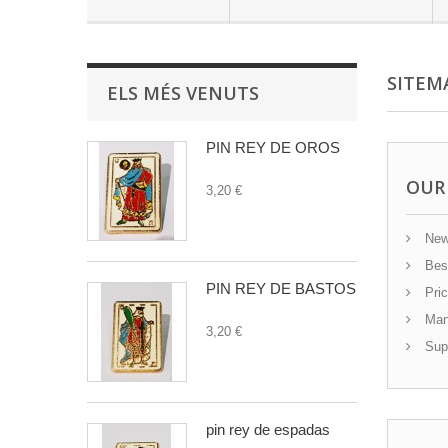
SITEM
ELS MÉS VENUTS
PIN REY DE OROS
OUR
3,20 €
New
Best
PIN REY DE BASTOS
Pric
Manu
3,20 €
Supp
pin rey de espadas