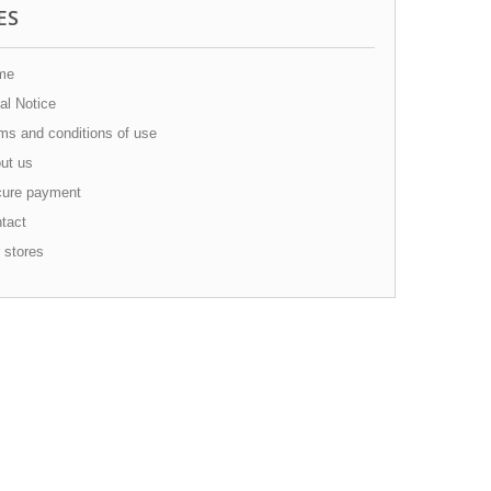
ES
me
al Notice
s and conditions of use
ut us
ure payment
tact
 stores