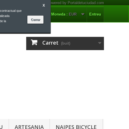
X
contractual que
ontacteu-nos
Català
Moneda :
EUR
Entreu
alizada
de la
Carret
(buit)
U
ARTESANIA
NAIPES BICYCLE