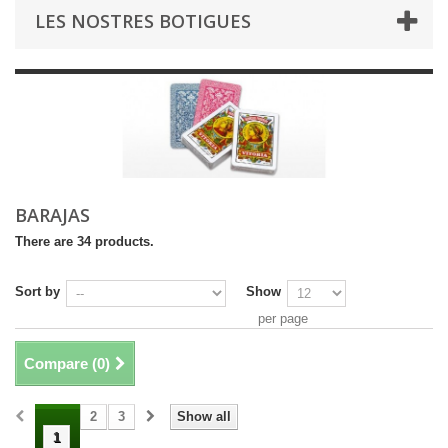
LES NOSTRES BOTIGUES
BARAJAS
There are 34 products.
Sort by
Show
per page
Compare (
0
)
2
3
Show all
1