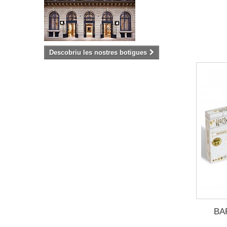
Descobriu les nostres botigues
BA