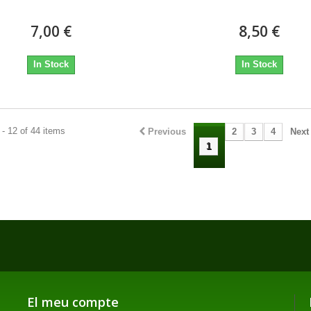
7,00 €
8,50 €
In Stock
In Stock
- 12 of 44 items
Previous
2
3
4
Next
1
El meu compte