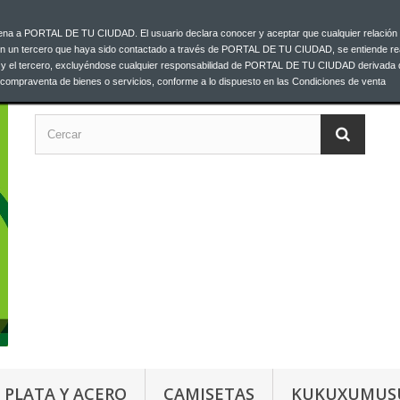
ajena a PORTAL DE TU CIUDAD. El usuario declara conocer y aceptar que cualquier relación 
C
00 33
on un tercero que haya sido contactado a través de PORTAL DE TU CIUDAD, se entiende re
o y el tercero, excluyéndose cualquier responsabilidad de PORTAL DE TU CIUDAD derivada 
a compraventa de bienes o servicios, conforme a lo dispuesto en las Condiciones de venta
PLATA Y ACERO
CAMISETAS
KUKUXUMUS