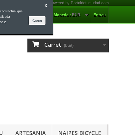
X
contractual que
ontacteu-nos
Català
Moneda :
EUR
Entreu
alizada
de la
Carret
(buit)
U
ARTESANIA
NAIPES BICYCLE