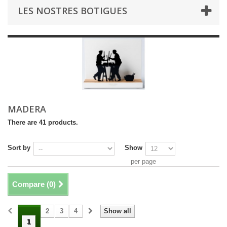
LES NOSTRES BOTIGUES
MADERA
There are 41 products.
Sort by
Show
per page
Compare (
0
)
2
3
4
Show all
1