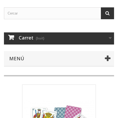
Carret
(buit)
MENÚ