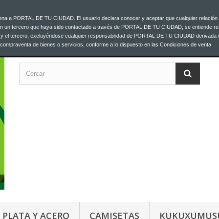
ajena a PORTAL DE TU CIUDAD. El usuario declara conocer y aceptar que cualquier relación 
C
00 33
on un tercero que haya sido contactado a través de PORTAL DE TU CIUDAD, se entiende re
o y el tercero, excluyéndose cualquier responsabilidad de PORTAL DE TU CIUDAD derivada 
a compraventa de bienes o servicios, conforme a lo dispuesto en las Condiciones de venta
PLATA Y ACERO
CAMISETAS
KUKUXUMUS