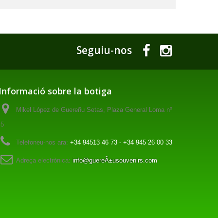
Seguiu-nos
Informació sobre la botiga
Mikel López de Guereñu Setas, Plaza General Loma nº
5
Telefoneu-nos ara:
+34 94513 46 73 - +34 945 26 00 33
Adreça electrònica:
info@guereÃ±usouvenirs.com