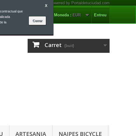
X
contractual que
ontacteu-nos
Català
Moneda :
EUR
Entreu
alizada
de la
Carret
(buit)
U
ARTESANIA
NAIPES BICYCLE