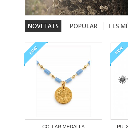
NOVETATS
POPULAR
ELS M
NEW
NEW
COLLAR MEDALLA
PUL