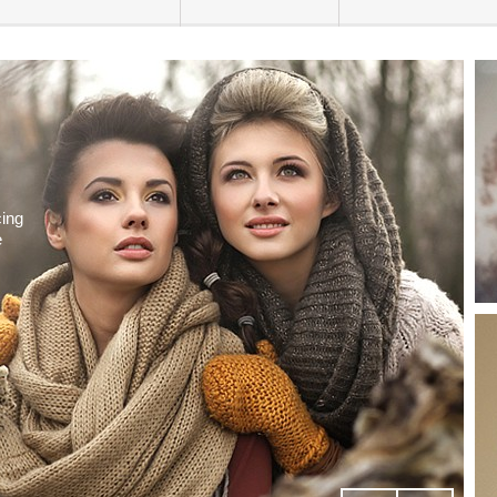
cing
e