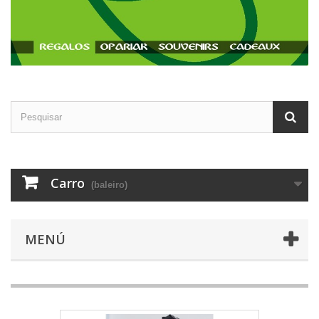
Carro
(baleiro)
MENÚ