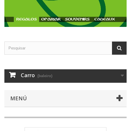
Carro
(baleiro)
MENÚ