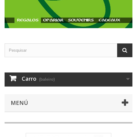
Carro
(baleiro)
MENÚ