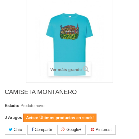
Ver máis grande
CAMISETA MONTAÑERO
Estado:
Produto novo
3
Artigos
Aviso: Últimos productos en stock!
Chío
Compartir
Google+
Pinterest