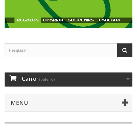
Carro
(baleiro)
MENÚ