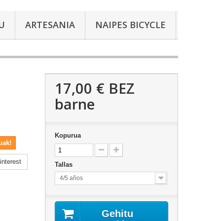
U
ARTESANIA
NAIPES BICYCLE
17,00 €
BEZ
barne
Kopurua
uak!
nterest
Tallas
4/5 años
Gehitu