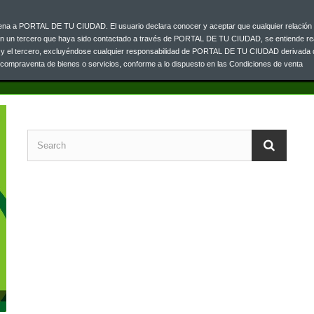
ajena a PORTAL DE TU CIUDAD. El usuario declara conocer y aceptar que cualquier relación 
Jarri gurekin h
00 33
on un tercero que haya sido contactado a través de PORTAL DE TU CIUDAD, se entiende re
o y el tercero, excluyéndose cualquier responsabilidad de PORTAL DE TU CIUDAD derivada 
a compraventa de bienes o servicios, conforme a lo dispuesto en las Condiciones de venta