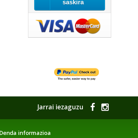
saskira
Jarrai iezaguzu
Denda informazioa