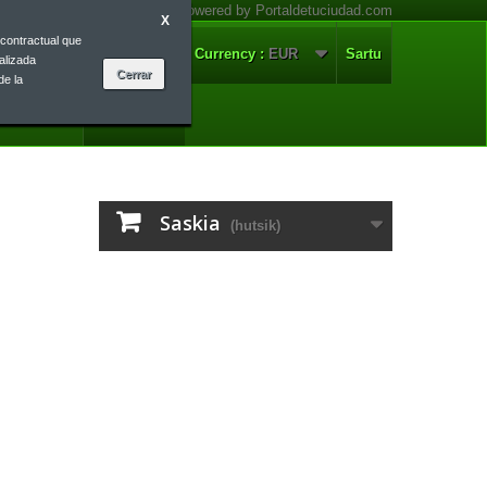
X
contractual que
arremanetan
Euskera
Currency :
EUR
Sartu
alizada
de la
Euskera
Saskia
(hutsik)