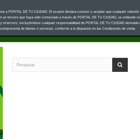
ajena a PORTAL DE TU CIUDAD. El usuario declara conocer y aceptar que cualquier relación 
Contacta co
0 33
on un tercero que haya sido contactado a través de PORTAL DE TU CIUDAD, se entiende re
o y el tercero, excluyéndose cualquier responsabilidad de PORTAL DE TU CIUDAD derivada 
a compraventa de bienes o servicios, conforme a lo dispuesto en las Condiciones de venta