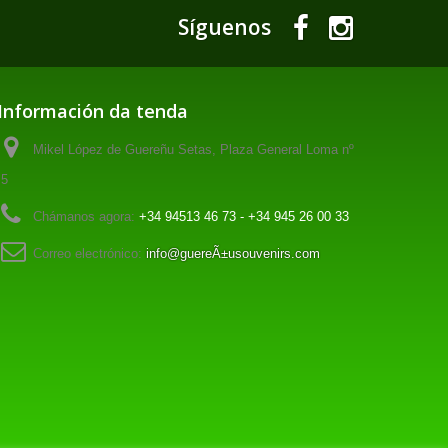
Síguenos
Información da tenda
Mikel López de Guereñu Setas, Plaza General Loma nº
5
Chámanos agora:
+34 94513 46 73 - +34 945 26 00 33
Correo electrónico:
info@guereÃ±usouvenirs.com