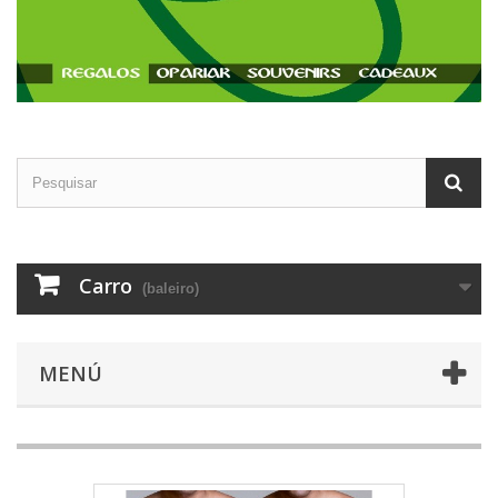
Carro
(baleiro)
MENÚ