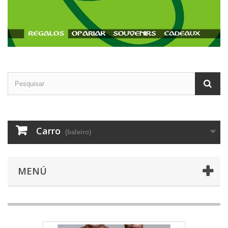
Carro
(baleiro)
MENÚ