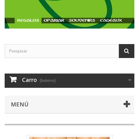
Carro
(baleiro)
MENÚ