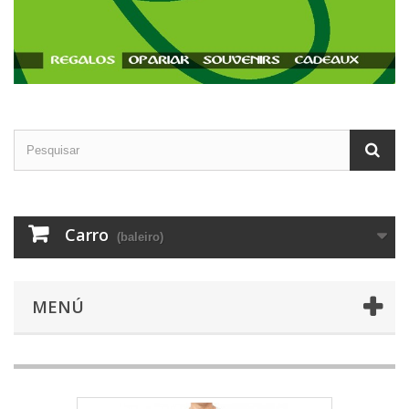
Carro
(baleiro)
MENÚ