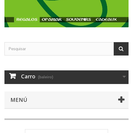
Carro
(baleiro)
MENÚ