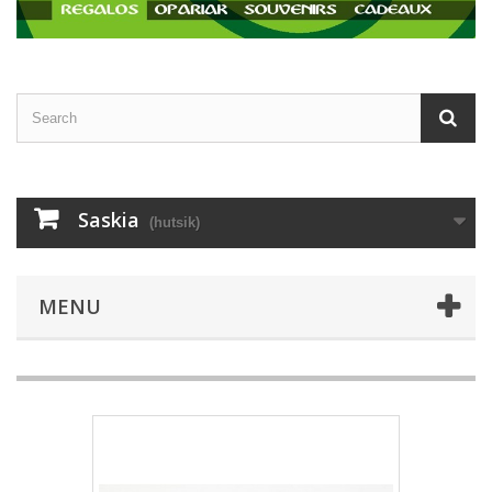
Saskia
(hutsik)
MENU