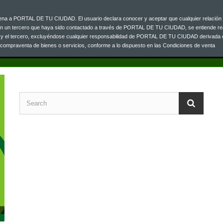
ajena a PORTAL DE TU CIUDAD. El usuario declara conocer y aceptar que cualquier relación 
Jarri gurekin h
00 33
on un tercero que haya sido contactado a través de PORTAL DE TU CIUDAD, se entiende re
o y el tercero, excluyéndose cualquier responsabilidad de PORTAL DE TU CIUDAD derivada 
a compraventa de bienes o servicios, conforme a lo dispuesto en las Condiciones de venta