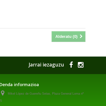
Alderatu (
0
)
Jarrai iezaguzu
Denda informazioa
Mikel López de Guereñu Setas, Plaza General Loma nº
5