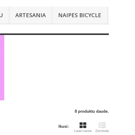
U
ARTESANIA
NAIPES BICYCLE
8 produktu daude.
Ikusi:
Lauki-sarea
Zerrenda