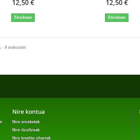
12,50 €
12,50 €
Stockean
Stockean
1 - 8 erakusten
Nire kontua
an
Nire erosketak
Nire itzultzeak
Nire kreditu oharrak