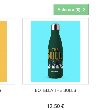
Alderatu (
0
)
S
BOTELLA THE BULLS
12,50 €