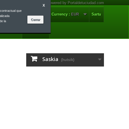
X
contractual que
arremanetan
Euskera
Currency :
EUR
Sartu
alizada
de la
Euskera
Saskia
(hutsik)