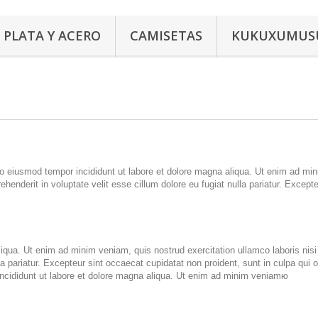
PLATA Y ACERO
CAMISETAS
KUKUXUMUS
do eiusmod tempor incididunt ut labore et dolore magna aliqua. Ut enim ad mini
henderit in voluptate velit esse cillum dolore eu fugiat nulla pariatur. Except
iqua. Ut enim ad minim veniam, quis nostrud exercitation ullamco laboris nisi
lla pariatur. Excepteur sint occaecat cupidatat non proident, sunt in culpa qui
 incididunt ut labore et dolore magna aliqua. Ut enim ad minim veniamю