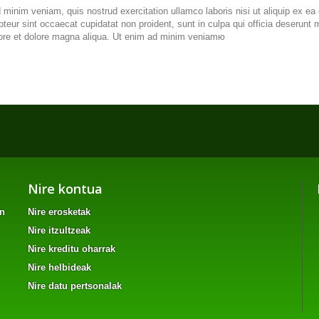
 minim veniam, quis nostrud exercitation ullamco laboris nisi ut aliquip ex ea
cepteur sint occaecat cupidatat non proident, sunt in culpa qui officia deserun
labore et dolore magna aliqua. Ut enim ad minim veniamю
Nire kontua
an
Nire erosketak
Nire itzultzeak
Nire kreditu oharrak
Nire helbideak
Nire datu pertsonalak