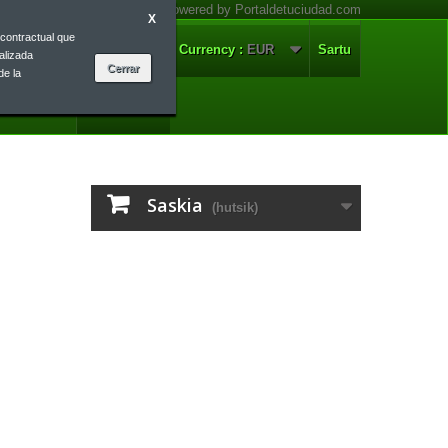
X
contractual que
arremanetan
Euskera
Currency :
EUR
Sartu
alizada
de la
Euskera
Saskia
(hutsik)