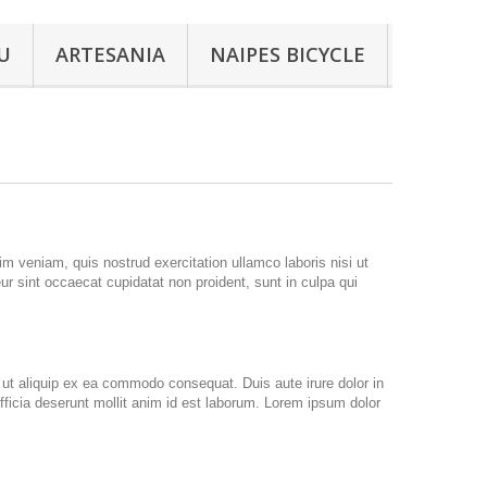
U
ARTESANIA
NAIPES BICYCLE
m veniam, quis nostrud exercitation ullamco laboris nisi ut
eur sint occaecat cupidatat non proident, sunt in culpa qui
 ut aliquip ex ea commodo consequat. Duis aute irure dolor in
 officia deserunt mollit anim id est laborum. Lorem ipsum dolor