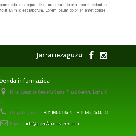
 commodo consequat. Duis aute irure dolor in reprehenderit in
t mollit anim id est laborum. Lorem ipsum dolor sit amet conse
Jarrai iezaguzu
Denda informazioa
Mikel López de Guereñu Setas, Plaza General Loma nº
5
Dei gaitzazu orain:
+34 94513 46 73 - +34 945 26 00 33
E-posta:
info@guereÃ±usouvenirs.com