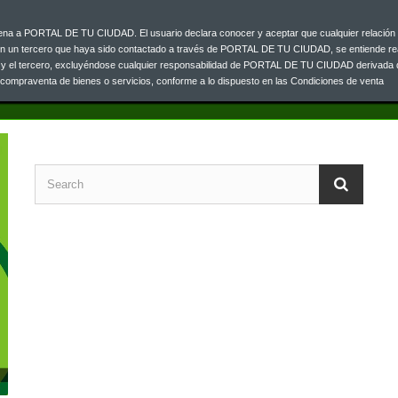
ajena a PORTAL DE TU CIUDAD. El usuario declara conocer y aceptar que cualquier relación 
Jarri gurekin h
00 33
on un tercero que haya sido contactado a través de PORTAL DE TU CIUDAD, se entiende re
o y el tercero, excluyéndose cualquier responsabilidad de PORTAL DE TU CIUDAD derivada 
a compraventa de bienes o servicios, conforme a lo dispuesto en las Condiciones de venta