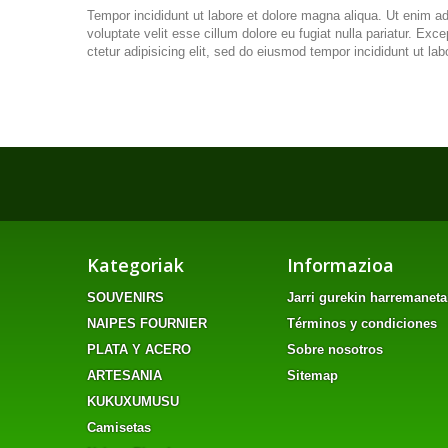
Tempor incididunt ut labore et dolore magna aliqua. Ut enim ad
voluptate velit esse cillum dolore eu fugiat nulla pariatur. Ex
ctetur adipisicing elit, sed do eiusmod tempor incididunt ut 
Kategoriak
Informazioa
SOUVENIRS
Jarri gurekin harremanet
NAIPES FOURNIER
Términos y condiciones
PLATA Y ACERO
Sobre nosotros
ARTESANIA
Sitemap
KUKUXUMUSU
Camisetas