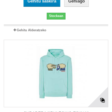
Gehitu saskira
Gehiago
Stockean
Gehitu Alderatzeko