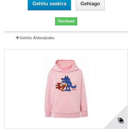
Gehitu saskira
Gehiago
Stockean
Gehitu Alderatzeko