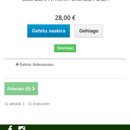
28,00 €
Gehitu saskira
Gehiago
Stockean
Gehitu Alderatzeko
Alderatu (
0
)
11 aletatik 1 - 11 erakusten