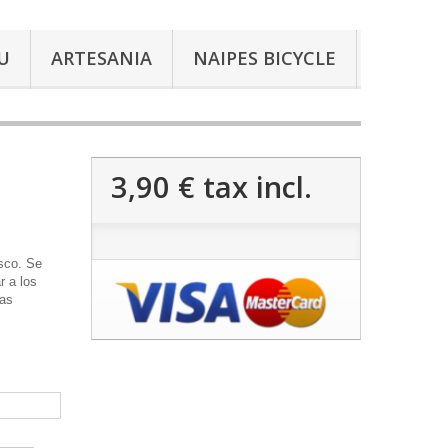
U
ARTESANIA
NAIPES BICYCLE
3,90 €
tax incl.
asco. Se
r a los
las