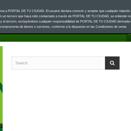
ajena a PORTAL DE TU CIUDAD. El usuario declara conocer y aceptar que cualquier relación 
on un tercero que haya sido contactado a través de PORTAL DE TU CIUDAD, se entiende re
o y el tercero, excluyéndose cualquier responsabilidad de PORTAL DE TU CIUDAD derivada 
a compraventa de bienes o servicios, conforme a lo dispuesto en las Condiciones de venta
C