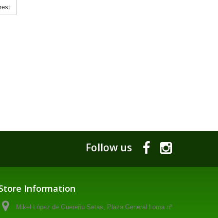
rest
Follow us
Store Information
Mikel López de Guereñu Setas, Plaza General Loma nº