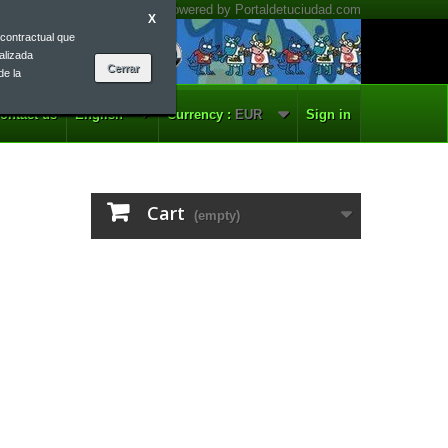
X
contractual que
alizada
de la
ontact us
English
Currency :
EUR
Sign in
Cart
(empty)