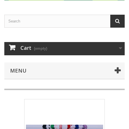
Cart
(empty)
MENU