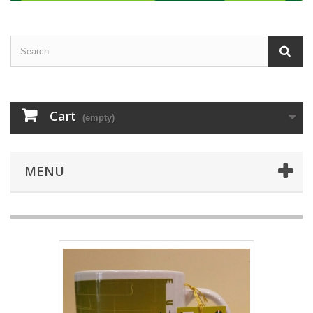
Cart
(empty)
MENU