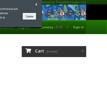
X
contractual que
alizada
de la
ontact us
English
Currency :
EUR
Sign in
Cart
(empty)