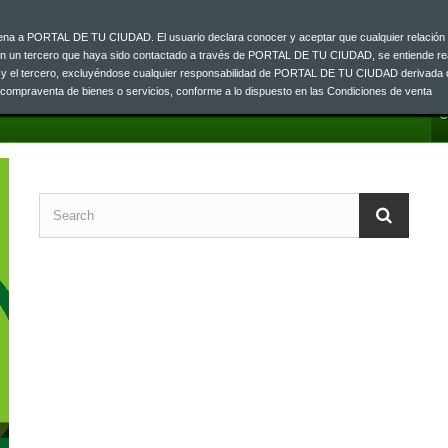
ajena a PORTAL DE TU CIUDAD. El usuario declara conocer y aceptar que cualquier relación 
on un tercero que haya sido contactado a través de PORTAL DE TU CIUDAD, se entiende re
o y el tercero, excluyéndose cualquier responsabilidad de PORTAL DE TU CIUDAD derivada 
a compraventa de bienes o servicios, conforme a lo dispuesto en las Condiciones de venta
C