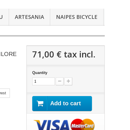
U
ARTESANIA
NAIPES BICYCLE
71,00 €
tax incl.
ILORE
Quantity
rest
Add to cart