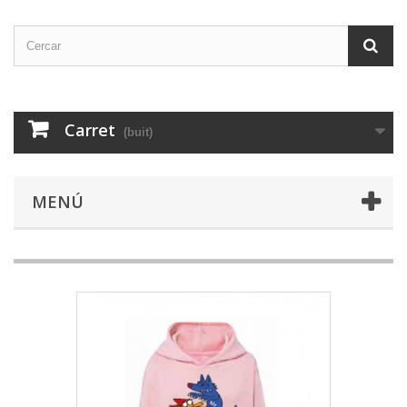
Carret
(buit)
MENÚ