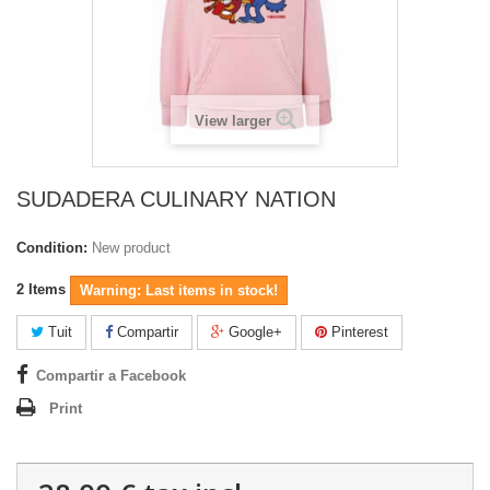
View larger
SUDADERA CULINARY NATION
Condition:
New product
2
Items
Warning: Last items in stock!
Tuit
Compartir
Google+
Pinterest
Compartir a Facebook
Print