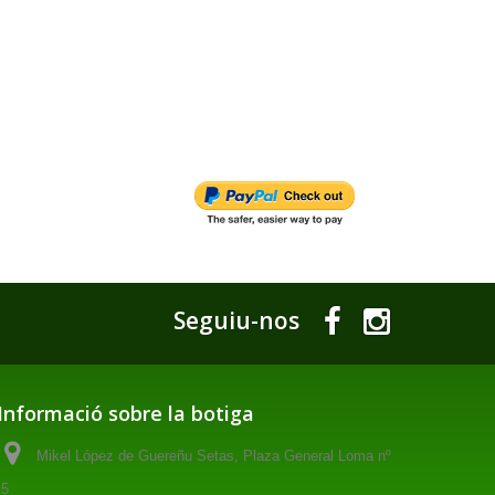
Seguiu-nos
Informació sobre la botiga
Mikel López de Guereñu Setas, Plaza General Loma nº
5