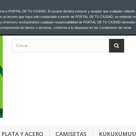
ajena a PORTAL DE TU CIUDAD. El usuario declara conocer y aceptar que cualquier relación 
C
00 33
on un tercero que haya sido contactado a través de PORTAL DE TU CIUDAD, se entiende re
o y el tercero, excluyéndose cualquier responsabilidad de PORTAL DE TU CIUDAD derivada 
a compraventa de bienes o servicios, conforme a lo dispuesto en las Condiciones de venta
PLATA Y ACERO
CAMISETAS
KUKUXUMUS