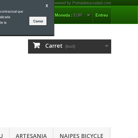
X
contractual que
ontacteu-nos
Català
Moneda :
EUR
Entreu
alizada
de la
Carret
(buit)
U
ARTESANIA
NAIPES BICYCLE