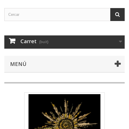
Carret
(buit)
MENÚ