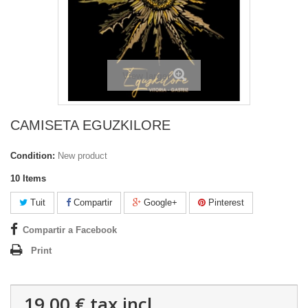
View larger
CAMISETA EGUZKILORE
Condition:
New product
10
Items
Tuit
Compartir
Google+
Pinterest
Compartir a Facebook
Print
19,00 €
tax incl.