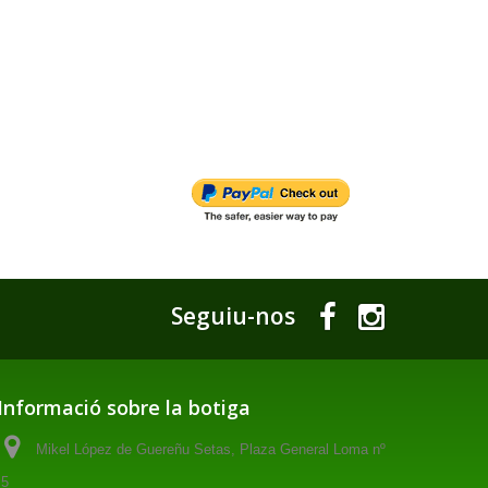
Seguiu-nos
Informació sobre la botiga
Mikel López de Guereñu Setas, Plaza General Loma nº
5