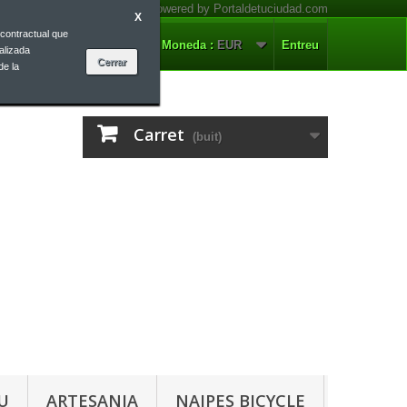
X
contractual que
ontacteu-nos
Català
Moneda :
EUR
Entreu
alizada
de la
Carret
(buit)
U
ARTESANIA
NAIPES BICYCLE