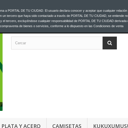
ajena a PORTAL DE TU CIUDAD. El usuario declara conocer y aceptar que cualquier relación 
C
00 33
on un tercero que haya sido contactado a través de PORTAL DE TU CIUDAD, se entiende re
o y el tercero, excluyéndose cualquier responsabilidad de PORTAL DE TU CIUDAD derivada 
a compraventa de bienes o servicios, conforme a lo dispuesto en las Condiciones de venta
PLATA Y ACERO
CAMISETAS
KUKUXUMUS