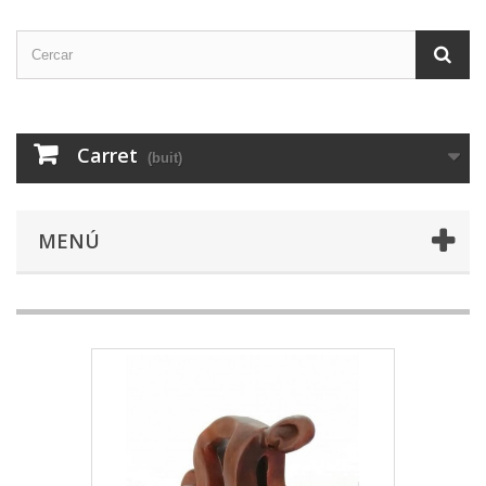
Carret
(buit)
MENÚ