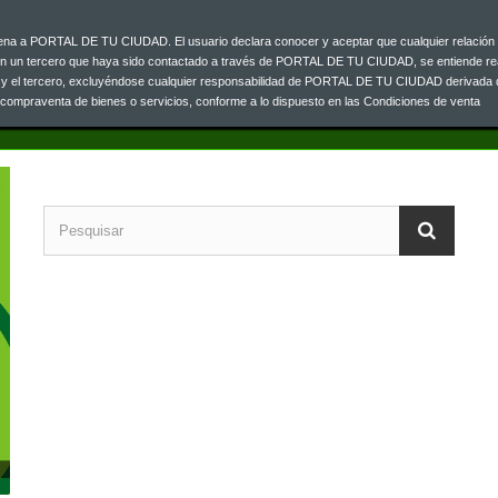
ajena a PORTAL DE TU CIUDAD. El usuario declara conocer y aceptar que cualquier relación 
Contacta co
0 33
on un tercero que haya sido contactado a través de PORTAL DE TU CIUDAD, se entiende re
o y el tercero, excluyéndose cualquier responsabilidad de PORTAL DE TU CIUDAD derivada 
a compraventa de bienes o servicios, conforme a lo dispuesto en las Condiciones de venta