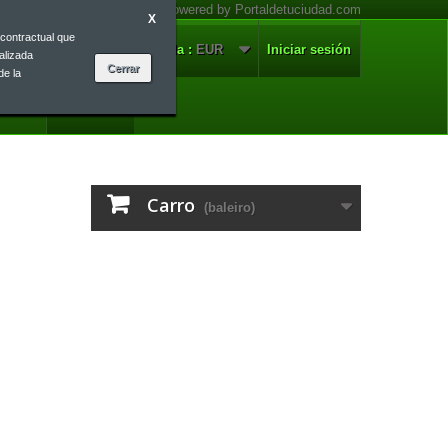
X
contractual que
nnosco
Galego
Moeda :
EUR
Iniciar sesión
alizada
de la
Galego
Carro
(baleiro)