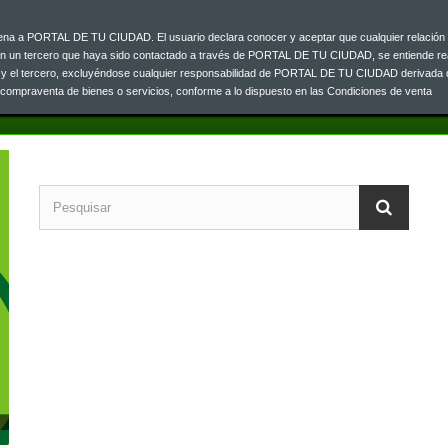
ajena a PORTAL DE TU CIUDAD. El usuario declara conocer y aceptar que cualquier relación 
Contacta co
0 33
on un tercero que haya sido contactado a través de PORTAL DE TU CIUDAD, se entiende re
o y el tercero, excluyéndose cualquier responsabilidad de PORTAL DE TU CIUDAD derivada 
a compraventa de bienes o servicios, conforme a lo dispuesto en las Condiciones de venta