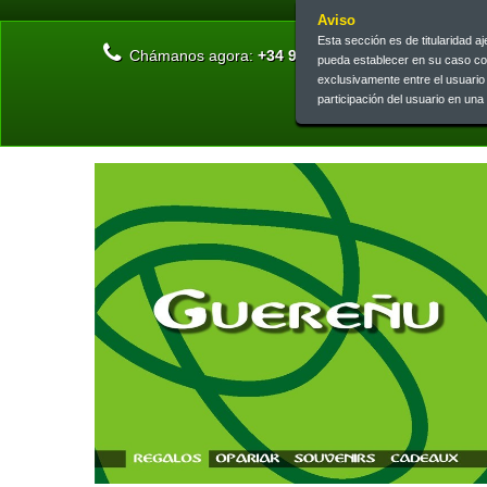
Aviso
Esta sección es de titularidad 
Chámanos agora:
+34 945 13 46 73 | +34 945 26 0
pueda establecer en su caso c
exclusivamente entre el usuari
participación del usuario en un