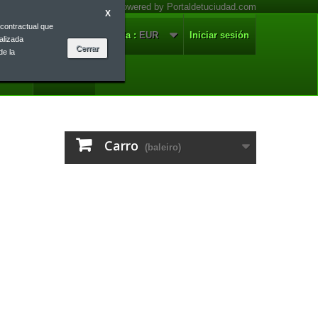
X
contractual que
nnosco
Galego
Moeda :
EUR
Iniciar sesión
alizada
de la
Galego
Carro
(baleiro)