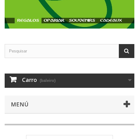
Carro
(baleiro)
MENÚ