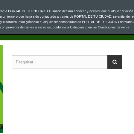
ajena a PORTAL DE TU CIUDAD. El usuario declara conocer y aceptar que cualquier relación 
Contacta co
0 33
on un tercero que haya sido contactado a través de PORTAL DE TU CIUDAD, se entiende re
o y el tercero, excluyéndose cualquier responsabilidad de PORTAL DE TU CIUDAD derivada 
a compraventa de bienes o servicios, conforme a lo dispuesto en las Condiciones de venta