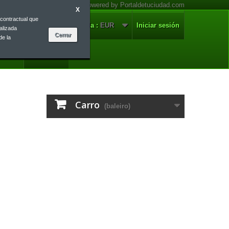
X
contractual que
nnosco
Galego
Moeda :
EUR
Iniciar sesión
alizada
de la
Galego
Carro
(baleiro)