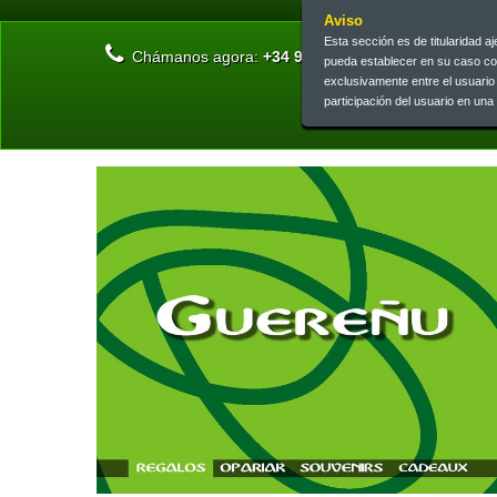
Aviso
Esta sección es de titularidad 
Chámanos agora:
+34 945 13 46 73 | +34 945 26 0
pueda establecer en su caso c
exclusivamente entre el usuari
participación del usuario en un