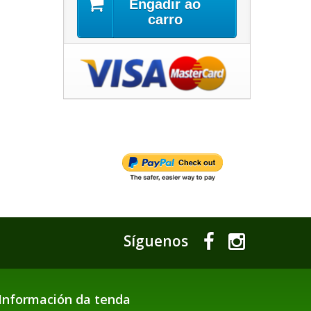
Engadir ao
carro
Síguenos
Información da tenda