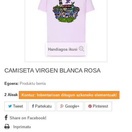
Handiagoa ikusi
CAMISETA VIRGEN BLANCA ROSA
Egoera:
Produktu berria
2
Aleak
Kontuz: Inbentarioan ditugun azkeneko elementuak!
Tweet
Partekatu
Google+
Pinterest
Share on Facebook!
Inprimatu