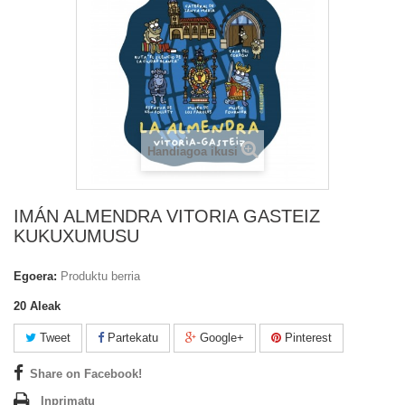
Handiagoa ikusi
IMÁN ALMENDRA VITORIA GASTEIZ
KUKUXUMUSU
Egoera:
Produktu berria
20
Aleak
Tweet
Partekatu
Google+
Pinterest
Share on Facebook!
Inprimatu