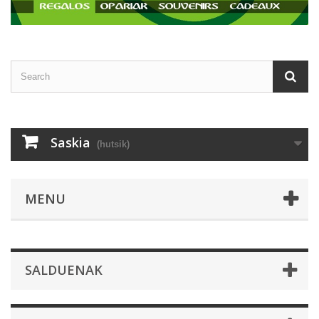
Saskia
(hutsik)
MENU
SALDUENAK